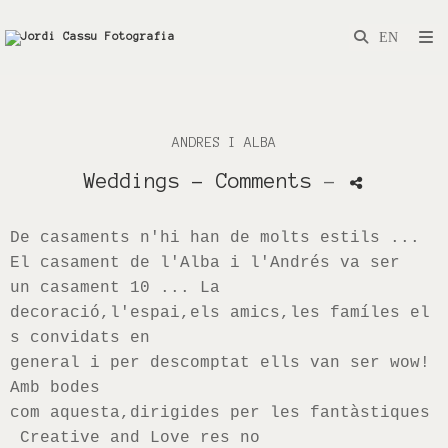
ANDRES I ALBA
Weddings
- Comments
-
De casaments n'
hi han
de molts estils ...
El casament de l'Alba i l'
Andrés
va ser
un casament 10 ... La
decoració
,l'
espai
,els
amics
,les
famíles
el
s convidats en
general i per descomptat ells van ser
wow
!
Amb bodes
com aquesta
,dirigides
per les fantàstiques
Creative
and
Love
res no