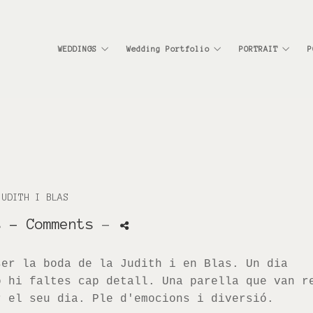
WEDDINGS
Wedding Portfolio
PORTRAIT
P
JUDITH I BLAS
s
- Comments
-
ser la boda de la
Judith
i en
Blas
. Un dia
o hi faltes cap detall. Una parella que van r
r el seu dia. Ple d'emocions i diversió.