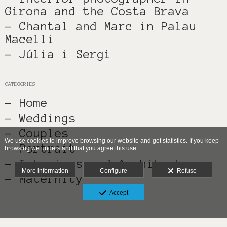
Girona and the Costa Brava
- Chantal and Marc in Palau
Macelli
- Júlia i Sergi
CATEGORIES
- Home
- Weddings
- Couples
We use cookies to improve browsing our website and get statistics. If you keep
- Portrait
browsing we understand that you agree this use.
- Interiors and Architectura
More information
Configure
Refuse
- Maternity
Accept