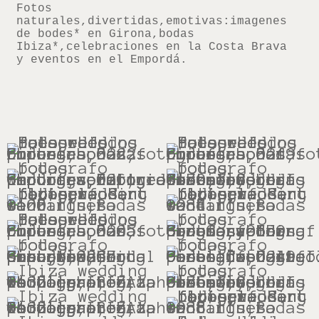
Fotos
naturales,divertidas,emotivas:imagenes
de bodes* en Girona,bodas
Ibiza*,celebraciones en la Costa Brava
y eventos en el Empordá.