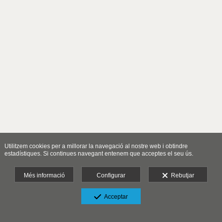
Utilitzem cookies per a millorar la navegació al nostre web i obtindre
estadístiques. Si continues navegant entenem que acceptes el seu ús.
Més informació
Configurar
Rebutjar
Acceptar