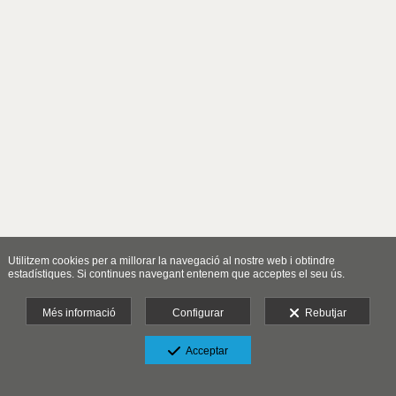
Utilitzem cookies per a millorar la navegació al nostre web i obtindre
estadístiques. Si continues navegant entenem que acceptes el seu ús.
Més informació
Configurar
Rebutjar
Acceptar