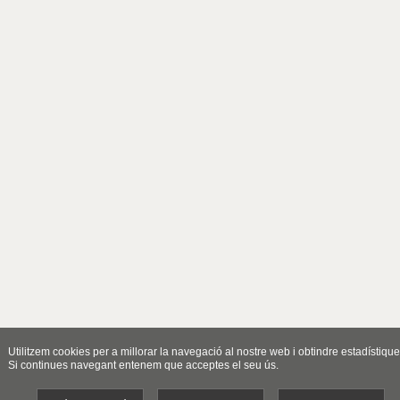
Utilitzem cookies per a millorar la navegació al nostre web i obtindre estadístique
Si continues navegant entenem que acceptes el seu ús.