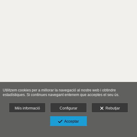
Utilitzem cookies per a millorar la navegació al nostre web i obtindre
estadístiques. Si continues navegant entenem que acceptes el seu ús.
Més informació
Configurar
Rebutjar
Acceptar