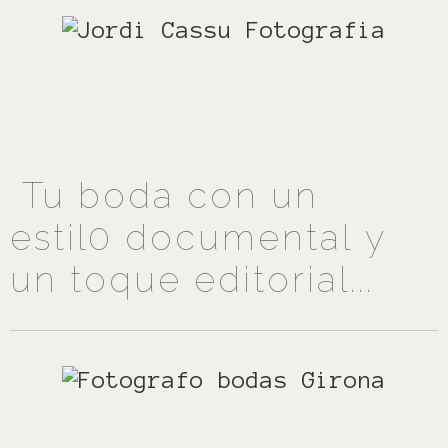
Tu boda con un
estil0
documental
y
un toque editorial...