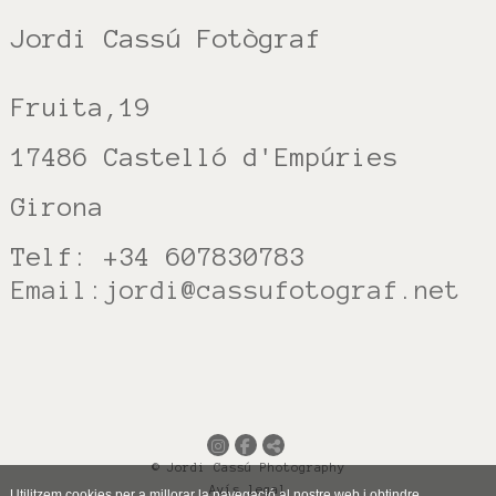
Jordi Cassú Fotògraf
Fruita,19
17486 Castelló d'Empúries
Girona
Telf: +34 607830783
Email:
jordi@
cassufotograf.net
© Jordi Cassú Photography
Avís legal
Utilitzem cookies per a millorar la navegació al nostre web i obtindre