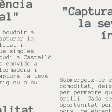
ència
"Captur
al"
la se
 boudoir a
í
apturar la
litat i
ue simples
tudi a Castelló
t convido a
formadora i
aptura la teva
Submergeix-te 
mig nu o nu
comoditat, dei
per permetre q
brilli. Cada s
oportunitat pe
alitat
pors, celebran