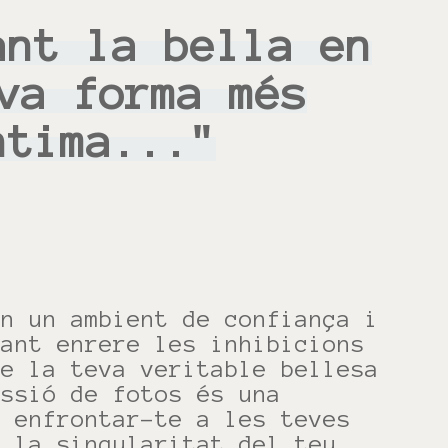
ant la bella en
va forma més
ntima..."
en un ambient de confiança i
xant enrere les inhibicions
ue la teva veritable bellesa
essió de fotos és una
r enfrontar-te a les teves
t la singularitat del teu