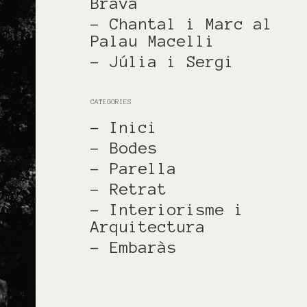
Brava
- Chantal i Marc al
Palau Macelli
- Júlia i Sergi
CATEGORIES
- Inici
- Bodes
- Parella
- Retrat
- Interiorisme i
Arquitectura
- Embaràs