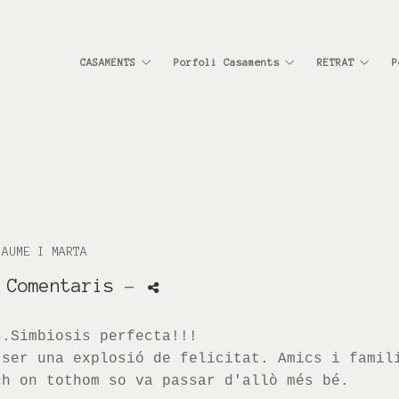
CASAMENTS
Porfoli Casaments
RETRAT
P
JAUME I MARTA
 Comentaris
-
s.Simbiosis perfecta!!!
 ser una explosió de felicitat. Amics i famil
ch on tothom so va passar d'allò més bé.