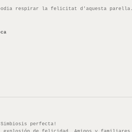
podia respirar la felicitat d'aquesta parella
oca
.Simbiosis perfecta!
a explosión de felicidad. Amigos y familiares