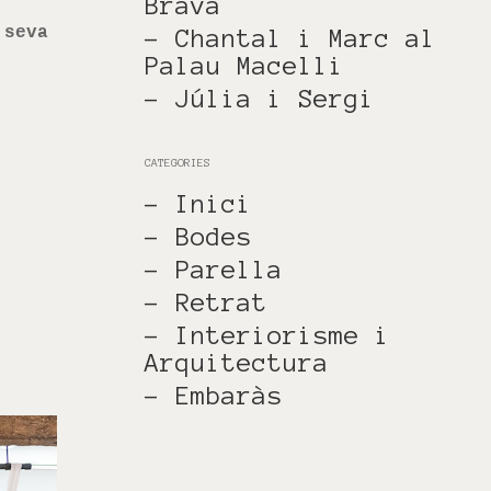
Brava
 seva
- Chantal i Marc al
Palau Macelli
- Júlia i Sergi
CATEGORIES
- Inici
- Bodes
- Parella
- Retrat
- Interiorisme i
Arquitectura
- Embaràs