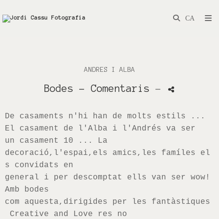
ANDRES I ALBA
Bodes
- Comentaris
-
De casaments n'
hi han
de molts estils ...
El casament de l'Alba i l'
Andrés
va ser
un casament 10 ... La
decoració
,l'
espai
,els
amics
,les
famíles
el
s convidats en
general i per descomptat ells van ser
wow
!
Amb bodes
com aquesta
,dirigides
per les fantàstiques
Creative
and
Love
res no