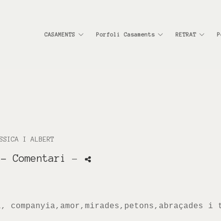
CASAMENTS
Porfoli Casaments
RETRAT
P
SSICA I ALBERT
- Comentari
-
l
, companyia
,amor
,mirades
,petons
,
abraçades
i 