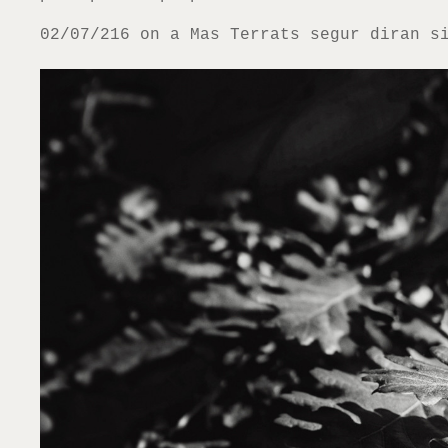
02/07/216 on a Mas Terrats segur diran s