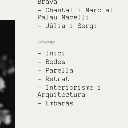
Brava
- Chantal i Marc al
Palau Macelli
- Júlia i Sergi
CATEGORIES
- Inici
- Bodes
- Parella
- Retrat
- Interiorisme i
Arquitectura
- Embaràs