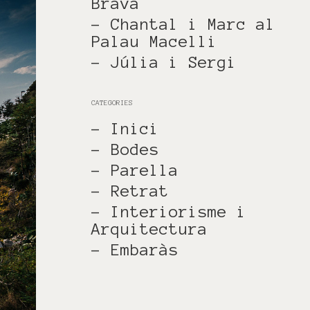
Brava
- Chantal i Marc al
Palau Macelli
- Júlia i Sergi
CATEGORIES
- Inici
- Bodes
- Parella
- Retrat
- Interiorisme i
Arquitectura
- Embaràs