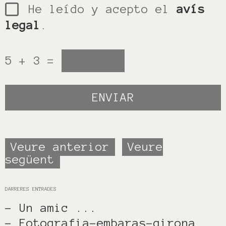
He leído y acepto el
avís
legal
.
5 + 3 =
Veure anterior
Veure
següent
DARRERES ENTRADES
- Un amic ...
- Fotografia-embaras-girona