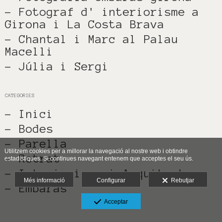
- Fotograf d' interiorisme a
Girona i La Costa Brava
- Chantal i Marc al Palau
Macelli
- Júlia i Sergi
CATEGORIES
- Inici
- Bodes
- Parella
Utilitzem cookies per a millorar la navegació al nostre web i obtindre
- Retrat
estadístiques. Si continues navegant entenem que acceptes el seu ús.
- Interiorisme i Arquitectura
Més informació
Configurar
Rebutjar
- Embaràs
Acceptar