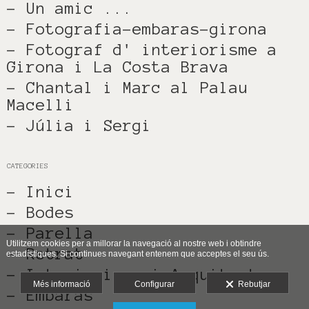
- Un amic ...
- Fotografia-embaras-girona
- Fotograf d' interiorisme a
Girona i La Costa Brava
- Chantal i Marc al Palau
Macelli
- Júlia i Sergi
CATEGORIES
- Inici
- Bodes
- Parella
Utilitzem cookies per a millorar la navegació al nostre web i obtindre
- Retrat
estadístiques. Si continues navegant entenem que acceptes el seu ús.
- Interiorisme i Arquitectura
Més informació
Configurar
Rebutjar
- Embaràs