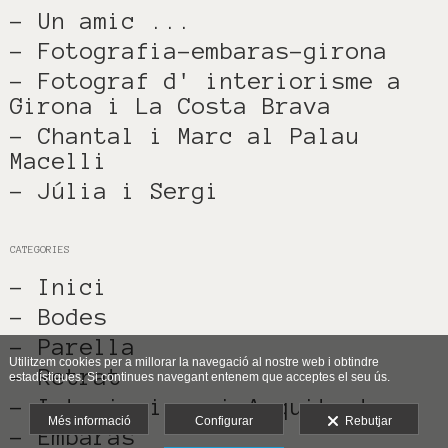
- Un amic ...
- Fotografia-embaras-girona
- Fotograf d' interiorisme a
Girona i La Costa Brava
- Chantal i Marc al Palau
Macelli
- Júlia i Sergi
CATEGORIES
- Inici
- Bodes
- Parella
Utilitzem cookies per a millorar la navegació al nostre web i obtindre
- Retrat
estadístiques. Si continues navegant entenem que acceptes el seu ús.
- Interiorisme i Arquitectura
Més informació
Configurar
Rebutjar
- Embaràs