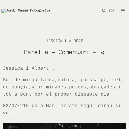
JESSICA I ALBERT
Parella
- Comentari
-
Jessica
i Albert ...
Sol de mitja tarda
,natura
,
paissatge
, cel
,
companyia
,amor
,mirades
,petons
,
abraçades
i
tot a punt
per el
proper dissabte
dia
02/07/216 on a Mas Terrats segur diran si
vull.